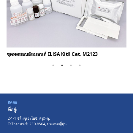
ชุดทดสอบอัลมอนด์ ELISA KitⅡ
Cat. M2123
ติดต่อ
ที่อยู่:
2-1-1 ชิโมซูเอะโยชิ, สึรุมิ-คุ,
โยโกฮามา-ชิ,
230-8504
, ประเทศญี่ปุ่น