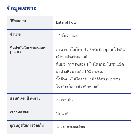
ข้อมูลเฉพาะ
วิธีทดสอบ
Lateral flow
จำนวน
10 ชิ้น / กล่อง
ขีดจำกัดในการตรวจหา
อาหาร: 5 ไมโครกรัม / กรัม (5 ppm) โปรตีน
(LOD)
เม็ดมะม่วงหิมพานต์
พื้นผิว (การ swab): 1 ไมโครกรัมโปรตีนเม็ด
มะม่วงหิมพานต์ / 100 ตร.ซม.
น้ำล้าง: 5 ไมโครกรัม / มิลลิลิตร (5 ppm)
โปรตีนเม็ดมะม่วงหิมพานต์
แอนติเจนเป้าหมาย
2S อัลบูมิน
เวลาทดสอบ
15 นาที
อุณหภูมิในการจัดเก็บ
2-8 องศาเซลเซียส