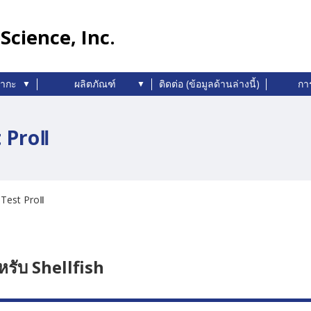
Science, Inc.
นากะ
ผลิตภัณฑ์
ติดต่อ (ข้อมูลด้านล่างนี้)
กา
 ProⅡ
Test ProⅡ
หรับ Shellfish