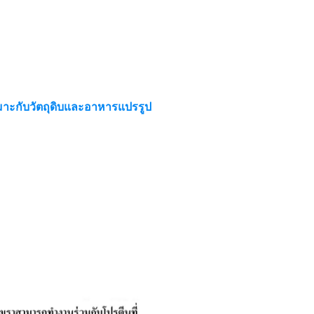
าะกับวัตถุดิบและอาหารแปรรูป