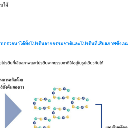
วจหาได้ทั้งโปรตีนจากธรรมชาติและโปรตีนที่เสียสภาพซึ่งเหม