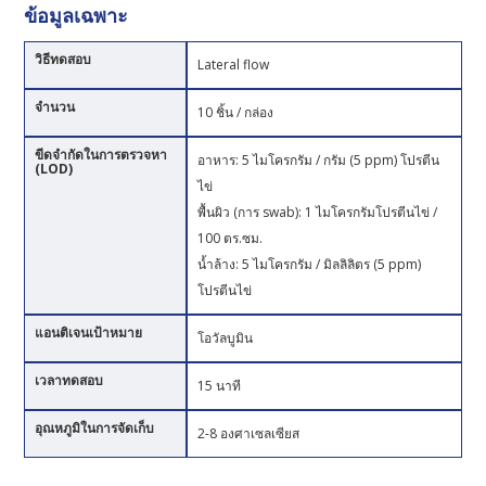
ข้อมูลเฉพาะ
วิธีทดสอบ
Lateral flow
จำนวน
10 ชิ้น / กล่อง
ขีดจำกัดในการตรวจหา
อาหาร: 5 ไมโครกรัม / กรัม (5 ppm) โปรตีน
(LOD)
ไข่
พื้นผิว (การ swab): 1 ไมโครกรัมโปรตีนไข่ /
100 ตร.ซม.
น้ำล้าง: 5 ไมโครกรัม / มิลลิลิตร (5 ppm)
โปรตีนไข่
แอนติเจนเป้าหมาย
โอวัลบูมิน
เวลาทดสอบ
15 นาที
อุณหภูมิในการจัดเก็บ
2-8 องศาเซลเซียส